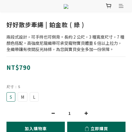
好好散步牽繩 | 鉑金款 ( 綠 )
兩段式設計，可手持也可側背。長約 2 公尺，3 種寬度尺寸，7 種
顏色搭配。高強度尼龍織帶可承受寵物寶貝體重 6 倍以上拉力，
全織帶鑲有夜間反光絲條，為您與寶貝安全多加一份保障。
NT$790
尺寸
: S
S
M
L
加入購物車
立即購買