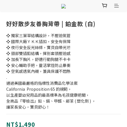
好好散步友善胸背帶 | 鉑金款 (白)
❖ 獨家三葉草結構設計，不壓迫氣管
❖ 國際大廠ＹＫＫ插扣，安全有保障
❖ 夜行安全反光絲條，寶貝自帶光芒
❖ 頸部雙插釦結構，揮別套頭壓迫感
❖ 加長下胸片，舒適行動狗腿不卡卡
❖ 安心輔助手把，靈活掌控防止暴衝
❖ 空氣感透氣內襯，兼具保護不悶熱
.
通過美國最嚴格的指標性消費品化學法案
California  Proposition 65 的規範，
以生產嬰幼兒用品的最高標準為毛孩健康把關，
全商品『零檢出』鉛、鎘、甲醛、鄰苯 ( 塑化劑 ) ，
讓家長安心，寶貝舒心！
NT$1,490