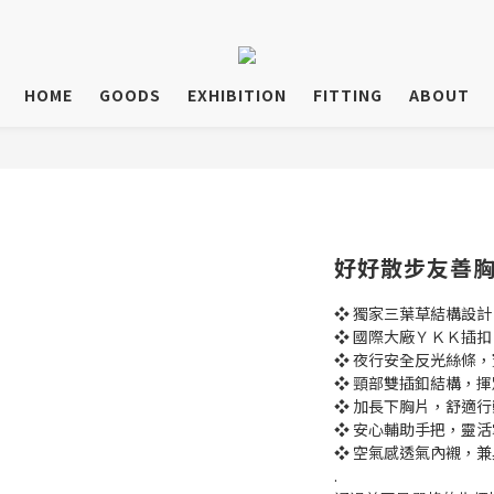
HOME
GOODS
EXHIBITION
FITTING
ABOUT
好好散步友善胸背
❖ 獨家三葉草結構設
❖ 國際大廠ＹＫＫ插
❖ 夜行安全反光絲條
❖ 頸部雙插釦結構，
❖ 加長下胸片，舒適
❖ 安心輔助手把，靈
❖ 空氣感透氣內襯，
.