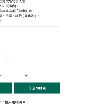
性消費品化學法案
ion 65 的規範，
高標準為毛孩健康把關，
甲醛、鄰苯 ( 塑化劑 ) ，
！
XL
立即購買
加入追蹤清單