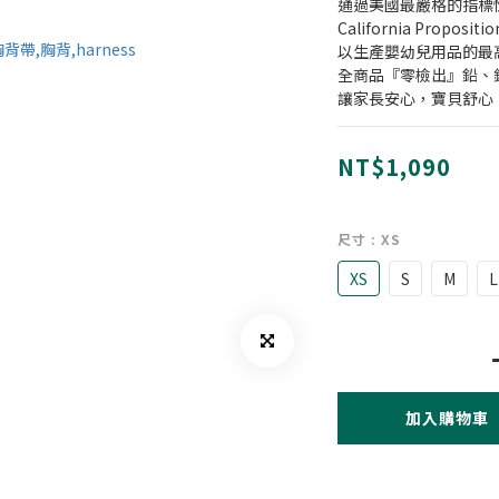
通過美國最嚴格的指標
California Proposit
以生產嬰幼兒用品的最
全商品『零檢出』鉛、鎘、
讓家長安心，寶貝舒心
NT$1,090
尺寸
: XS
XS
S
M
L
加入購物車