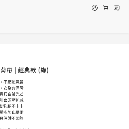
立即購買
帶 | 經典款 (綠)
計，不壓迫氣管
扣，安全有保障
，寶貝自帶光芒
揮別套頭壓迫感
行動狗腿不卡卡
活掌控防止暴衝
兼具保護不悶熱